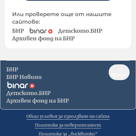
Или проверете още от нашите
сайтове:
БНР
Детското.БНР
Архивен фонд на БНР
БНР
Нагоре
БНР Новини
Детското.БНР
Архивен фонд на БНР
Общи условия за използване на сайта
Политика за поверителност
Политика за „бисквитки“