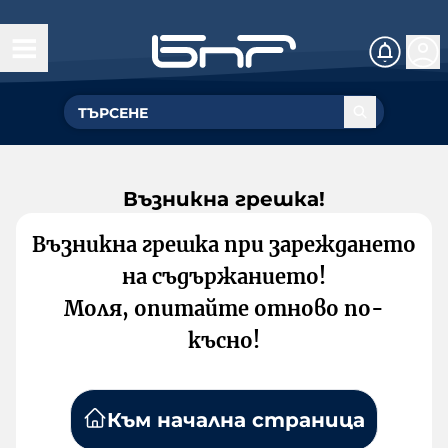
Възникна грешка!
Възникна грешка при зареждането
на съдържанието!
Моля, опитайте отново по-
късно!
Към начална страница