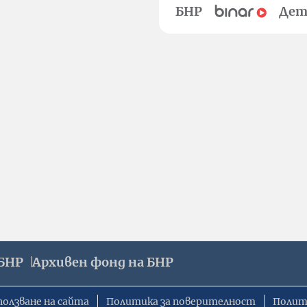
БНР
Дет
БНР
Архивен фонд на БНР
ползване на сайта
Политика за поверителност
Полит