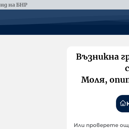
нд на БНР
Възникна г
Моля, опи
Или проверете ощ