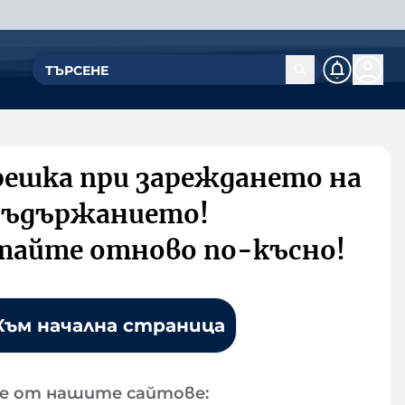
решка при зареждането на
съдържанието!
тайте отново по-късно!
Към начална страница
е от нашите сайтове: