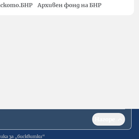
ското.БНР
Архивен фонд на БНР
Нагоре
ика за „бисквитки“