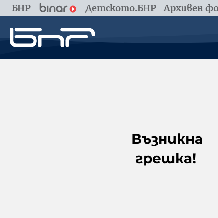
БНР
Детското.БНР
Архивен фо
Възникна
грешка!