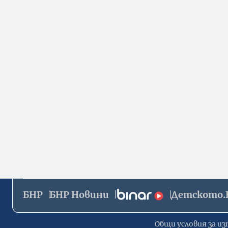
БНР
БНР Новини
Детското.
Общи условия за из