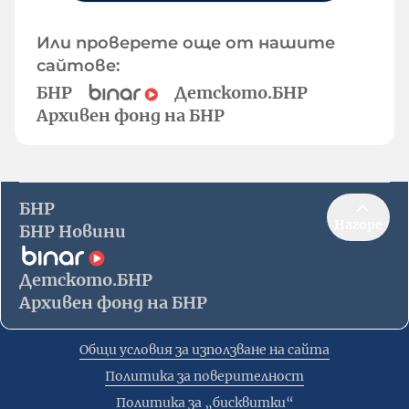
Или проверете още от нашите
сайтове:
БНР
Детското.БНР
Архивен фонд на БНР
БНР
Нагоре
БНР Новини
Детското.БНР
Архивен фонд на БНР
Общи условия за използване на сайта
Политика за поверителност
Политика за „бисквитки“