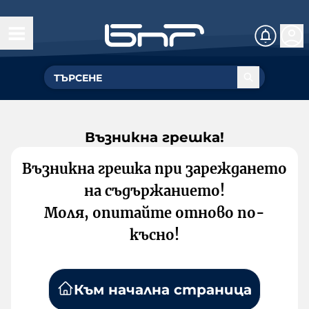
Възникна грешка!
Възникна грешка при зареждането
на съдържанието!
Моля, опитайте отново по-
късно!
Към начална страница