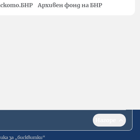
ското.БНР
Архивен фонд на БНР
Нагоре
ика за „бисквитки“