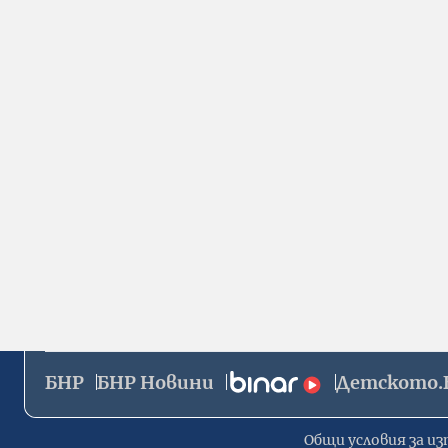
БНР
БНР Новини
Детското.
Общи условия за из