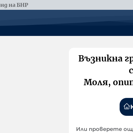
нд на БНР
Възникна г
Моля, опи
Или проверете ощ