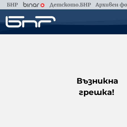
БНР
Детското.БНР
Архивен фо
Възникна
грешка!