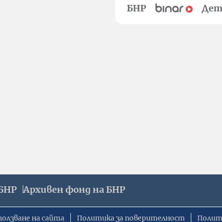
БНР
Дет
БНР
Архивен фонд на БНР
ползване на сайта
Политика за поверителност
Полит