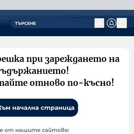
решка при зареждането на
съдържанието!
тайте отново по-късно!
Към начална страница
е от нашите сайтове: