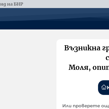
нд на БНР
Възникна г
Моля, опи
Или проверете ощ