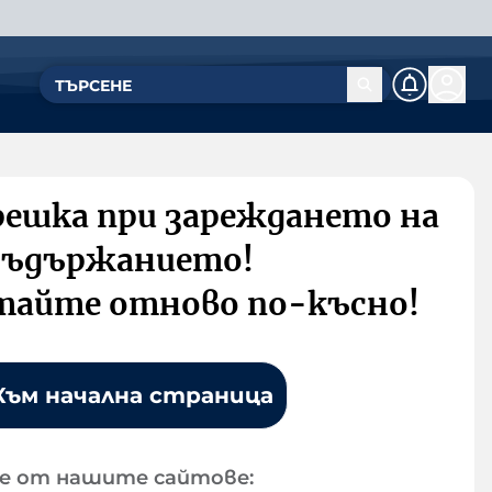
решка при зареждането на
съдържанието!
тайте отново по-късно!
Към начална страница
е от нашите сайтове: