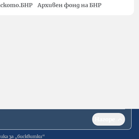
ското.БНР
Архивен фонд на БНР
Нагоре
ика за „бисквитки“