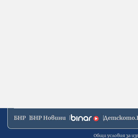
БНР
БНР Новини
Детското.
Общи условия за из