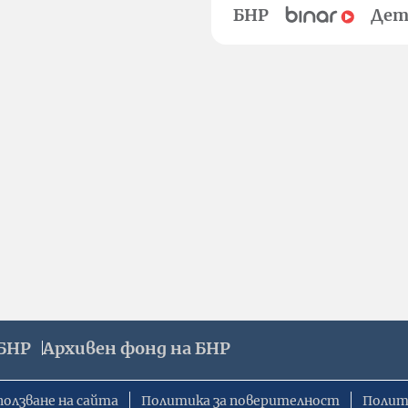
БНР
Дет
БНР
Архивен фонд на БНР
ползване на сайта
Политика за поверителност
Полит