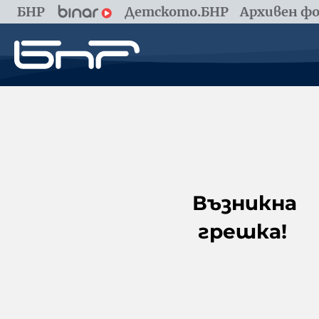
БНР
Детското.БНР
Архивен фо
Възникна
грешка!