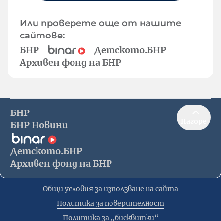
Или проверете още от нашите
сайтове:
БНР
Детското.БНР
Архивен фонд на БНР
БНР
Нагоре
БНР Новини
Детското.БНР
Архивен фонд на БНР
Общи условия за използване на сайта
Политика за поверителност
Политика за „бисквитки“