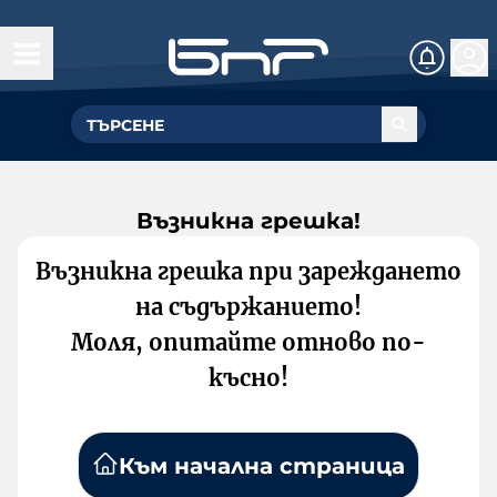
Възникна грешка!
Възникна грешка при зареждането
на съдържанието!
Моля, опитайте отново по-
късно!
Към начална страница