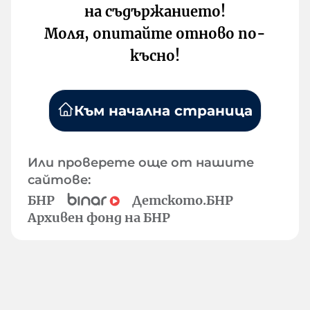
на съдържанието!
Моля, опитайте отново по-
късно!
Към начална страница
Или проверете още от нашите
сайтове:
БНР
Детското.БНР
Архивен фонд на БНР