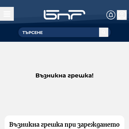
Възникна грешка!
Възникна грешка при зареждането