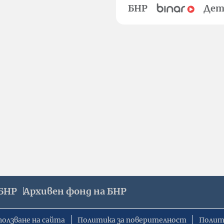
БНР
Дет
БНР
Архивен фонд на БНР
ползване на сайта
Политика за поверителност
Полит