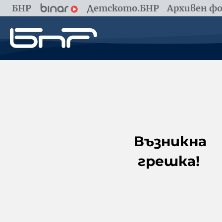
БНР
Детското.БНР
Архивен фо
Възникна
грешка!