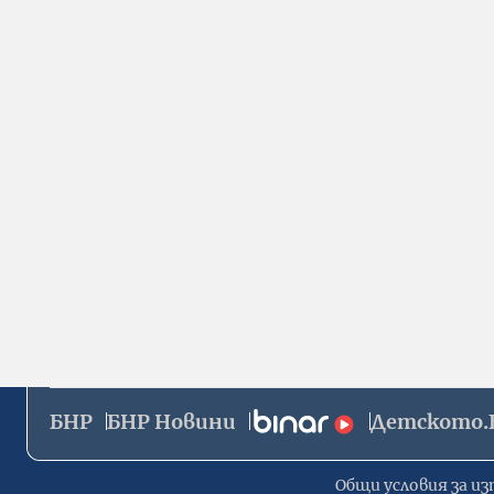
БНР
БНР Новини
Детското.
Общи условия за из