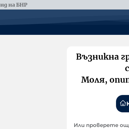
нд на БНР
Възникна г
Моля, опи
Или проверете ощ