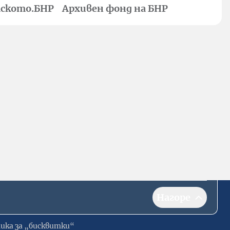
ското.БНР
Архивен фонд на БНР
Нагоре
ика за „бисквитки“