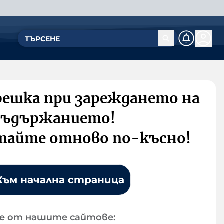
решка при зареждането на
съдържанието!
тайте отново по-късно!
Към начална страница
е от нашите сайтове: