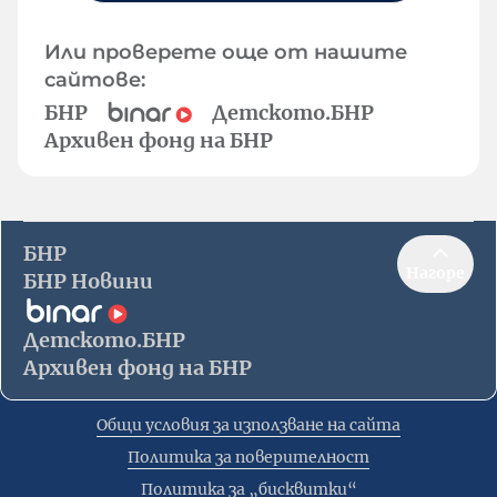
Или проверете още от нашите
сайтове:
БНР
Детското.БНР
Архивен фонд на БНР
БНР
Нагоре
БНР Новини
Детското.БНР
Архивен фонд на БНР
Общи условия за използване на сайта
Политика за поверителност
Политика за „бисквитки“