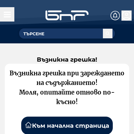
Възникна грешка!
Възникна грешка при зареждането
на съдържанието!
Моля, опитайте отново по-
късно!
Към начална страница