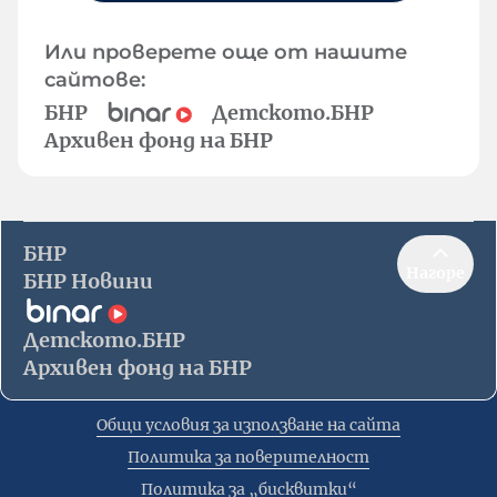
Или проверете още от нашите
сайтове:
БНР
Детското.БНР
Архивен фонд на БНР
БНР
Нагоре
БНР Новини
Детското.БНР
Архивен фонд на БНР
Общи условия за използване на сайта
Политика за поверителност
Политика за „бисквитки“