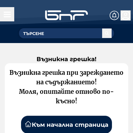
Възникна грешка!
Възникна грешка при зареждането
на съдържанието!
Моля, опитайте отново по-
късно!
Към начална страница