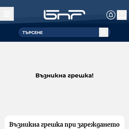
Възникна грешка!
Възникна грешка при зареждането