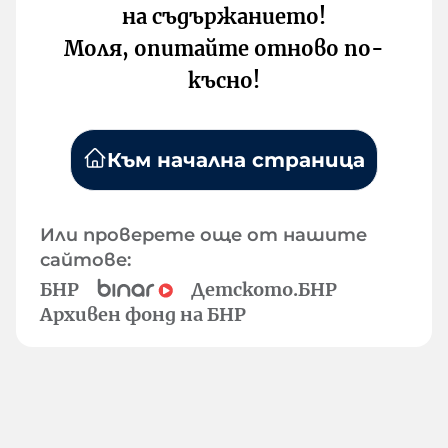
на съдържанието!
Моля, опитайте отново по-
късно!
Към начална страница
Или проверете още от нашите
сайтове:
БНР
Детското.БНР
Архивен фонд на БНР