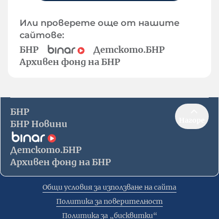
Или проверете още от нашите
сайтове:
БНР
Детското.БНР
Архивен фонд на БНР
БНР
Нагоре
БНР Новини
Детското.БНР
Архивен фонд на БНР
Общи условия за използване на сайта
Политика за поверителност
Политика за „бисквитки“