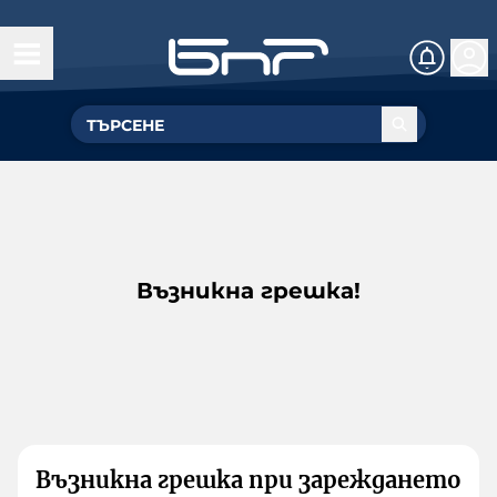
Възникна грешка!
Възникна грешка при зареждането