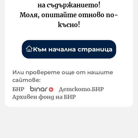
на съдържанието!
Моля, опитайте отново по-
късно!
Към начална страница
Или проверете още от нашите
сайтове:
БНР
Детското.БНР
Архивен фонд на БНР