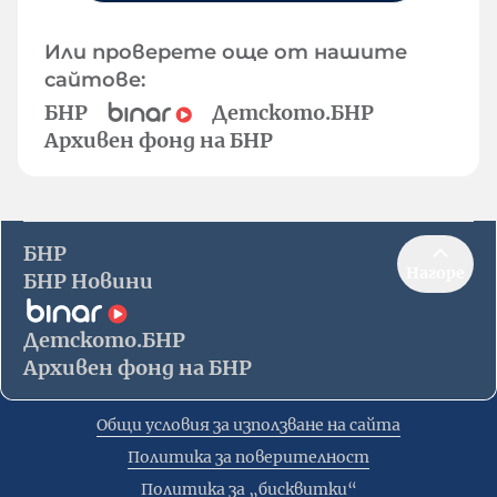
Или проверете още от нашите
сайтове:
БНР
Детското.БНР
Архивен фонд на БНР
БНР
Нагоре
БНР Новини
Детското.БНР
Архивен фонд на БНР
Общи условия за използване на сайта
Политика за поверителност
Политика за „бисквитки“