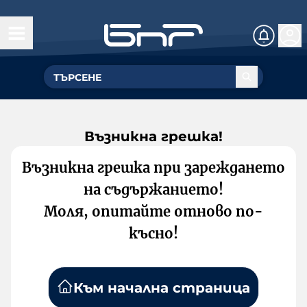
Възникна грешка!
Възникна грешка при зареждането
на съдържанието!
Моля, опитайте отново по-
късно!
Към начална страница