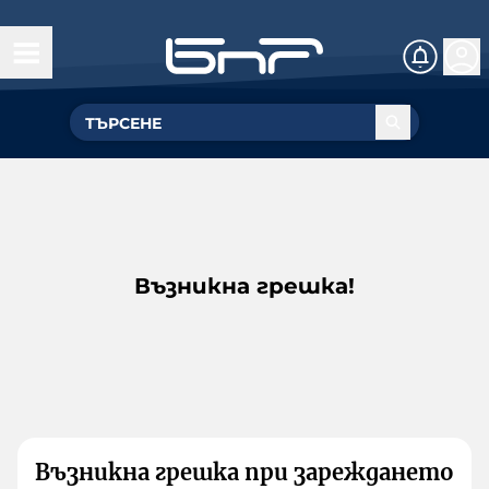
Възникна грешка!
Възникна грешка при зареждането