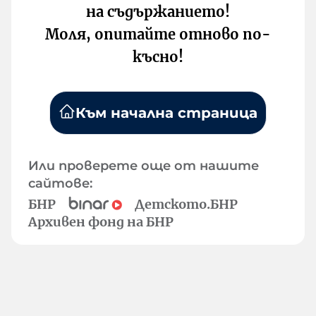
на съдържанието!
Моля, опитайте отново по-
късно!
Към начална страница
Или проверете още от нашите
сайтове:
БНР
Детското.БНР
Архивен фонд на БНР