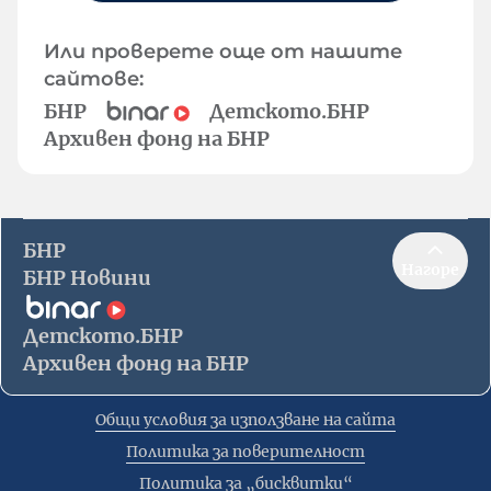
Или проверете още от нашите
сайтове:
БНР
Детското.БНР
Архивен фонд на БНР
БНР
Нагоре
БНР Новини
Детското.БНР
Архивен фонд на БНР
Общи условия за използване на сайта
Политика за поверителност
Политика за „бисквитки“