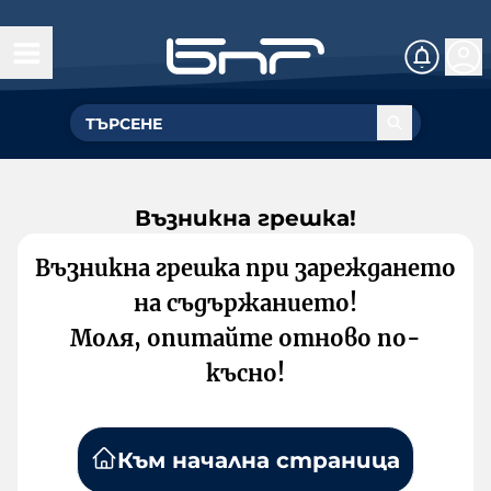
Възникна грешка!
Възникна грешка при зареждането
на съдържанието!
Моля, опитайте отново по-
късно!
Към начална страница