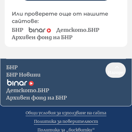
Или проверете още от нашите
сайтове:
БНР
Детското.БНР
Архивен фонд на БНР
БНР
Нагоре
БНР Новини
Детското.БНР
Архивен фонд на БНР
Общи условия за използване на сайта
Политика за поверителност
Политика за „бисквитки“