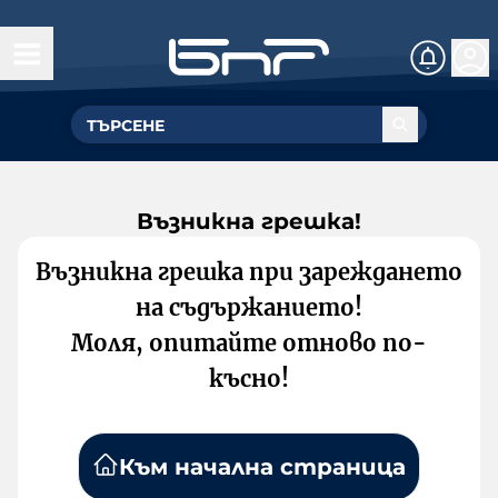
Възникна грешка!
Възникна грешка при зареждането
на съдържанието!
Моля, опитайте отново по-
късно!
Към начална страница