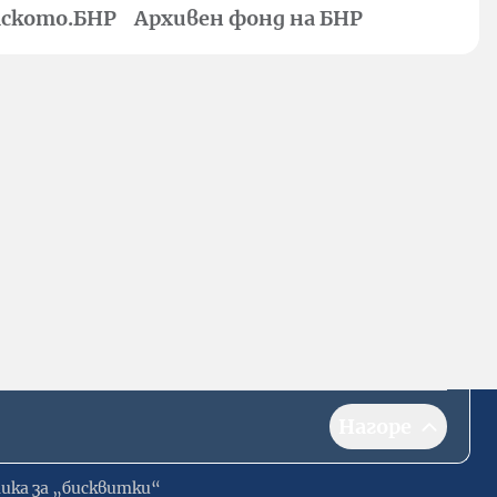
ското.БНР
Архивен фонд на БНР
Нагоре
ика за „бисквитки“