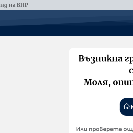
нд на БНР
Възникна г
Моля, опи
Или проверете ощ