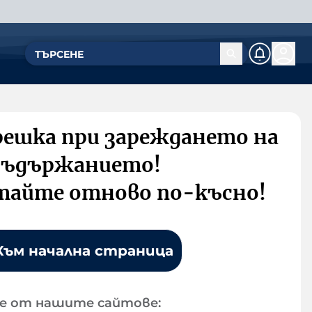
решка при зареждането на
съдържанието!
тайте отново по-късно!
Към начална страница
е от нашите сайтове: