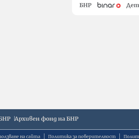
БНР
Дет
БНР
Архивен фонд на БНР
ползване на сайта
Политика за поверителност
Полит