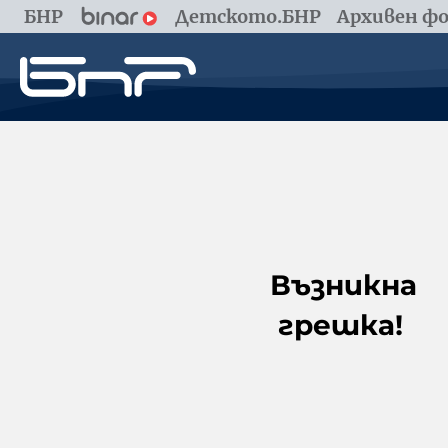
БНР
Детското.БНР
Архивен фо
Възникна
грешка!