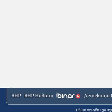
БНР
БНР Новини
Детското.
Общи условия за из