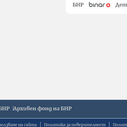
БНР
Дет
БНР
Архивен фонд на БНР
ползване на сайта
Политика за поверителност
Полит