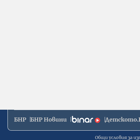
БНР
БНР Новини
Детското.
Общи условия за из