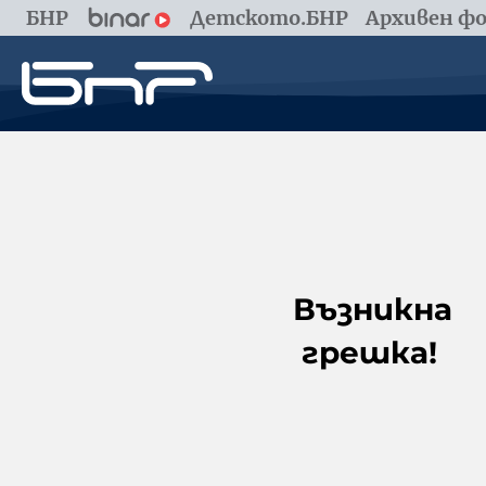
БНР
Детското.БНР
Архивен фо
Възникна
грешка!