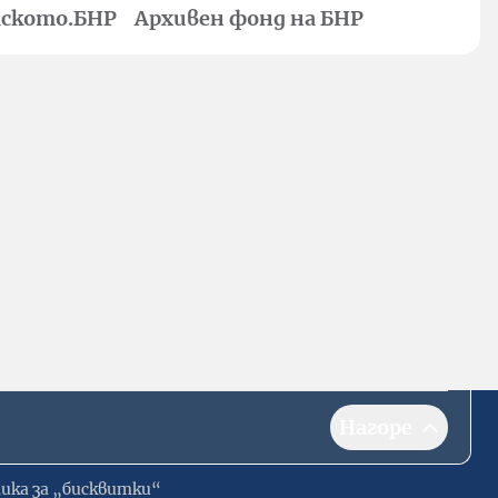
ското.БНР
Архивен фонд на БНР
Нагоре
ика за „бисквитки“