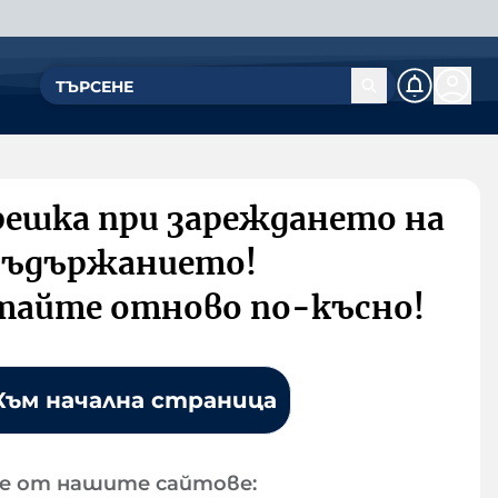
решка при зареждането на
съдържанието!
тайте отново по-късно!
Към начална страница
е от нашите сайтове: