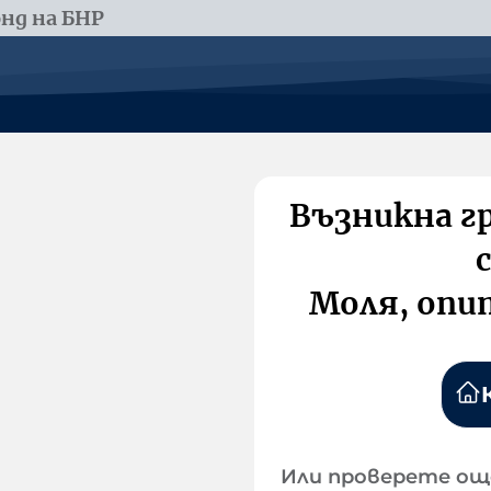
нд на БНР
Възникна г
Моля, опи
Или проверете ощ