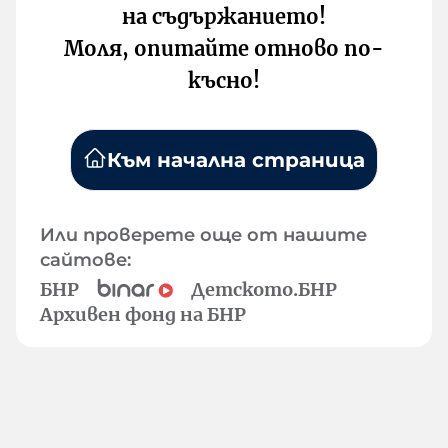
на съдържанието!
Моля, опитайте отново по-
късно!
Към начална страница
Или проверете още от нашите
сайтове:
БНР
Детското.БНР
Архивен фонд на БНР