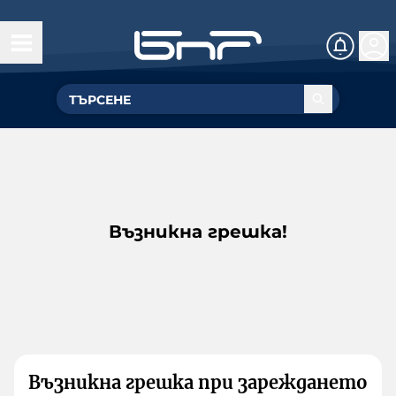
Възникна грешка!
Възникна грешка при зареждането