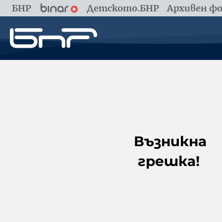
БНР
Детското.БНР
Архивен фо
Възникна
грешка!