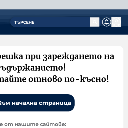
решка при зареждането на
съдържанието!
тайте отново по-късно!
Към начална страница
е от нашите сайтове: