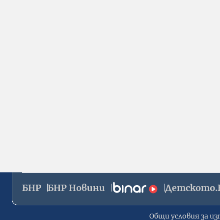
БНР
БНР Новини
Детското.
Общи условия за из