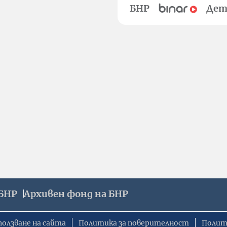
БНР
Дет
БНР
Архивен фонд на БНР
ползване на сайта
Политика за поверителност
Полит