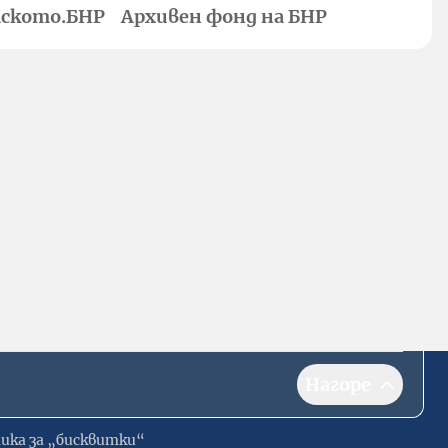
ското.БНР
Архивен фонд на БНР
Нагоре
ика за „бисквитки“