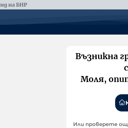
нд на БНР
Възникна г
Моля, опи
Или проверете ощ