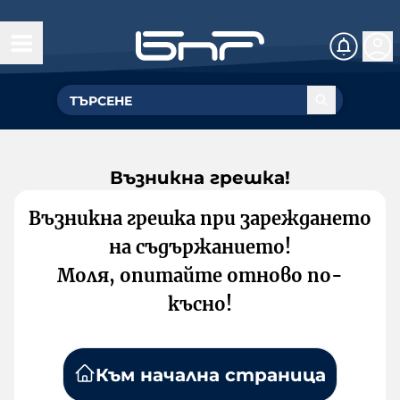
Възникна грешка!
Възникна грешка при зареждането
на съдържанието!
Моля, опитайте отново по-
късно!
Към начална страница