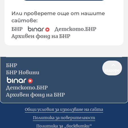
Или проверете още от нашите
сайтове:
БНР
Детското.БНР
Архивен фонд на БНР
БНР
Нагоре
БНР Новини
Детското.БНР
Архивен фонд на БНР
Общи условия за използване на сайта
Политика за поверителност
Политика за „бисквитки“