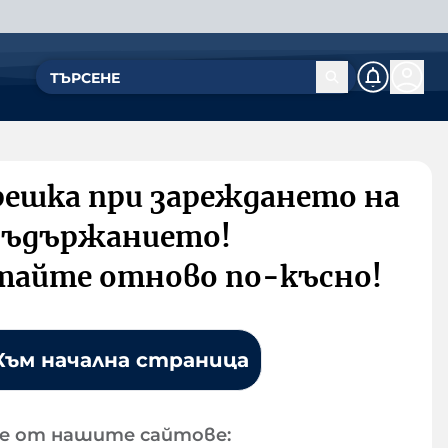
решка при зареждането на
съдържанието!
тайте отново по-късно!
Към начална страница
е от нашите сайтове: