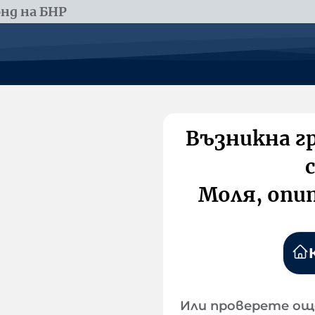
нд на БНР
Възникна г
Моля, опи
Или проверете ощ