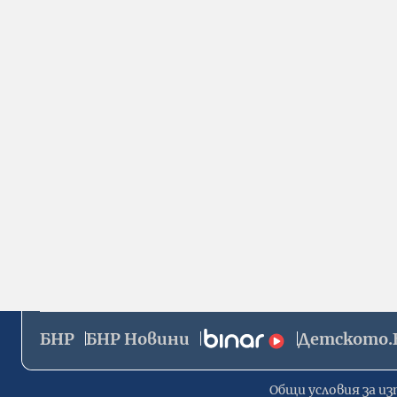
БНР
БНР Новини
Детското.
Общи условия за из