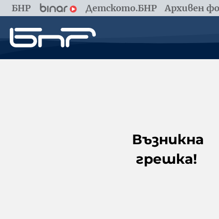
БНР
Детското.БНР
Архивен фо
Възникна
грешка!