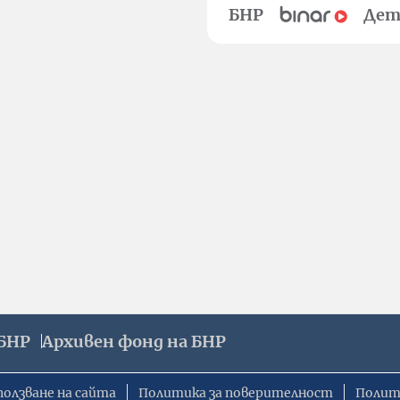
БНР
Дет
БНР
Архивен фонд на БНР
ползване на сайта
Политика за поверителност
Полит