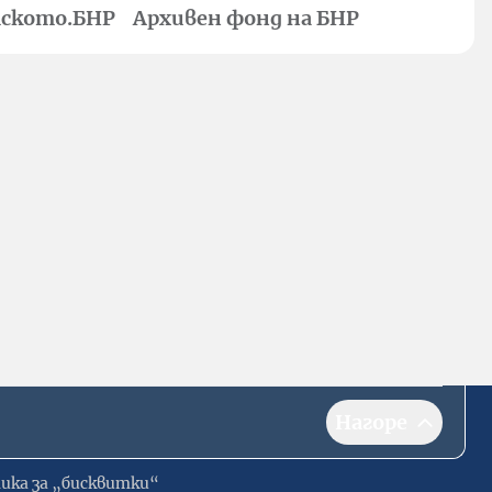
ското.БНР
Архивен фонд на БНР
Нагоре
ика за „бисквитки“