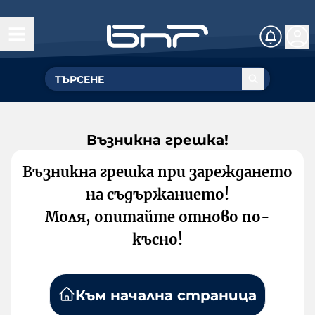
Възникна грешка!
Възникна грешка при зареждането
на съдържанието!
Моля, опитайте отново по-
късно!
Към начална страница