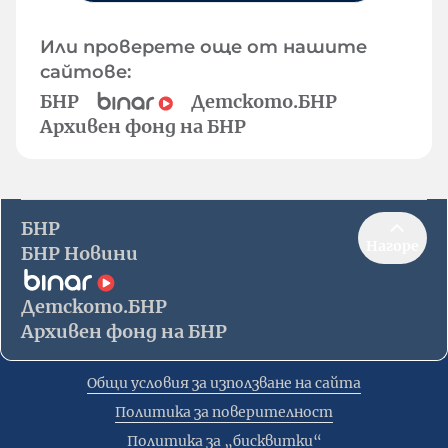
Или проверете още от нашите
сайтове:
БНР
Детското.БНР
Архивен фонд на БНР
БНР
Нагоре
БНР Новини
Детското.БНР
Архивен фонд на БНР
Общи условия за използване на сайта
Политика за поверителност
Политика за „бисквитки“