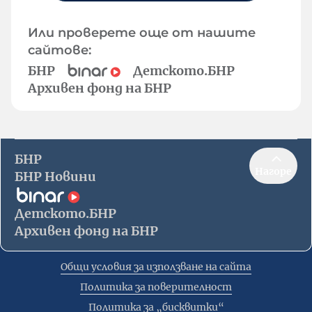
Или проверете още от нашите
сайтове:
БНР
Детското.БНР
Архивен фонд на БНР
БНР
Нагоре
БНР Новини
Детското.БНР
Архивен фонд на БНР
Общи условия за използване на сайта
Политика за поверителност
Политика за „бисквитки“