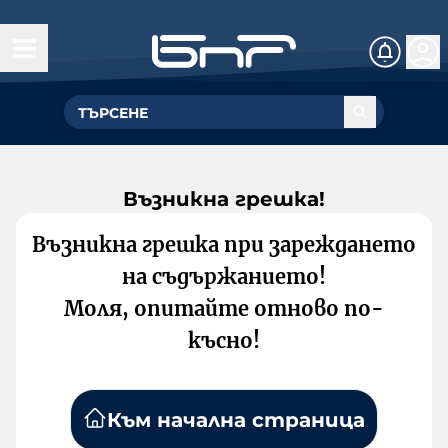
Възникна грешка!
Възникна грешка при зареждането
на съдържанието!
Моля, опитайте отново по-
късно!
Към начална страница