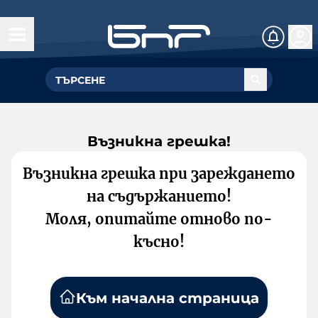
Възникна грешка!
Възникна грешка при зареждането
на съдържанието!
Моля, опитайте отново по-
късно!
Към начална страница