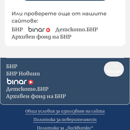
Или проверете още от нашите
сайтове:
БНР
Детското.БНР
Архивен фонд на БНР
БНР
Нагоре
БНР Новини
Детското.БНР
Архивен фонд на БНР
Общи условия за използване на сайта
Политика за поверителност
Политика за „бисквитки“