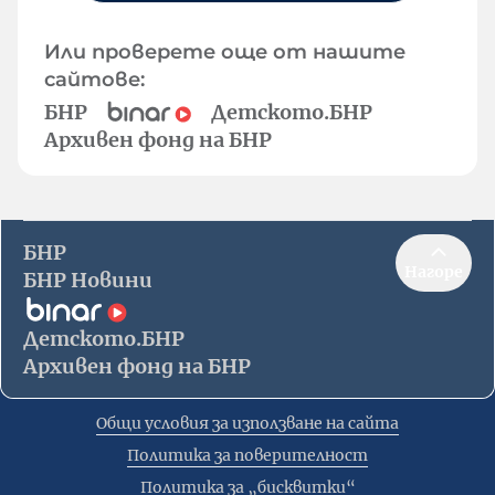
Или проверете още от нашите
сайтове:
БНР
Детското.БНР
Архивен фонд на БНР
БНР
Нагоре
БНР Новини
Детското.БНР
Архивен фонд на БНР
Общи условия за използване на сайта
Политика за поверителност
Политика за „бисквитки“