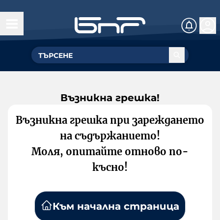
Възникна грешка!
Възникна грешка при зареждането
на съдържанието!
Моля, опитайте отново по-
късно!
Към начална страница