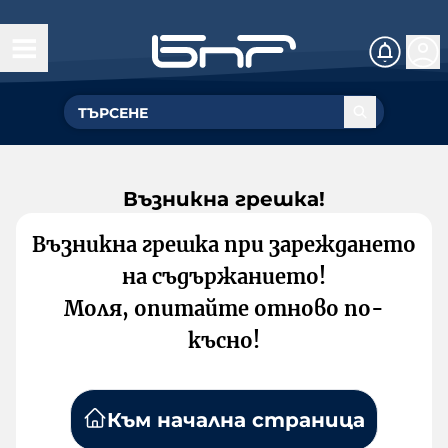
Възникна грешка!
Възникна грешка при зареждането
на съдържанието!
Моля, опитайте отново по-
късно!
Към начална страница