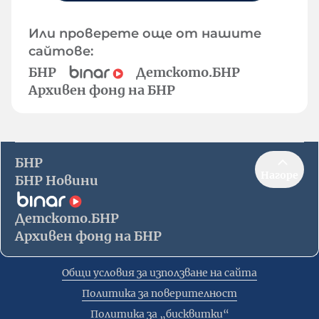
Или проверете още от нашите
сайтове:
БНР
Детското.БНР
Архивен фонд на БНР
БНР
Нагоре
БНР Новини
Детското.БНР
Архивен фонд на БНР
Общи условия за използване на сайта
Политика за поверителност
Политика за „бисквитки“