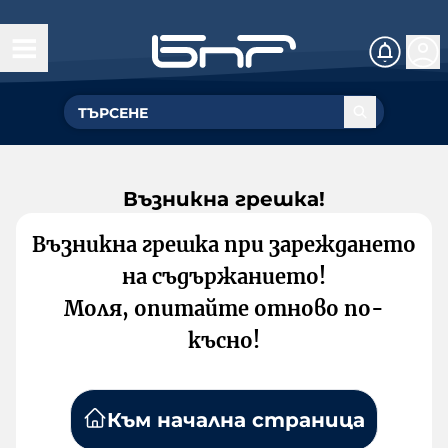
Възникна грешка!
Възникна грешка при зареждането
на съдържанието!
Моля, опитайте отново по-
късно!
Към начална страница