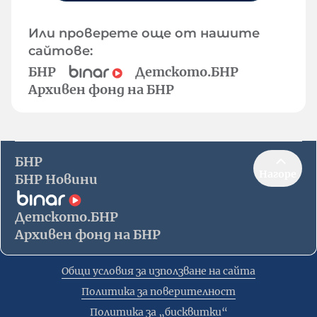
Или проверете още от нашите
сайтове:
БНР
Детското.БНР
Архивен фонд на БНР
БНР
Нагоре
БНР Новини
Детското.БНР
Архивен фонд на БНР
Общи условия за използване на сайта
Политика за поверителност
Политика за „бисквитки“