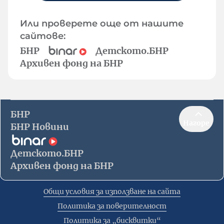
Или проверете още от нашите
сайтове:
БНР
Детското.БНР
Архивен фонд на БНР
БНР
Нагоре
БНР Новини
Детското.БНР
Архивен фонд на БНР
Общи условия за използване на сайта
Политика за поверителност
Политика за „бисквитки“