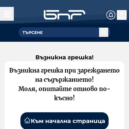
Възникна грешка!
Възникна грешка при зареждането
на съдържанието!
Моля, опитайте отново по-
късно!
Към начална страница