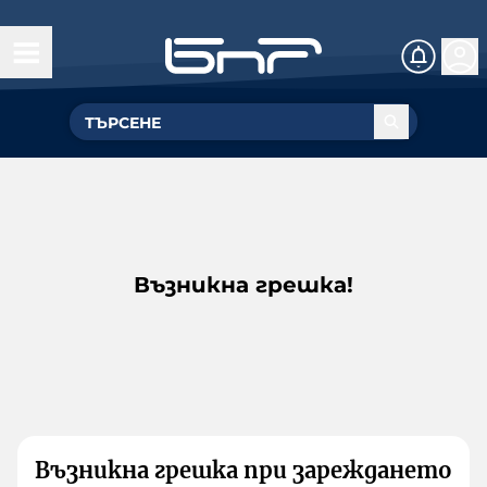
Възникна грешка!
Възникна грешка при зареждането