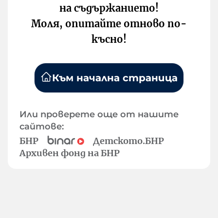
на съдържанието!
Моля, опитайте отново по-
късно!
Към начална страница
Или проверете още от нашите
сайтове:
БНР
Детското.БНР
Архивен фонд на БНР