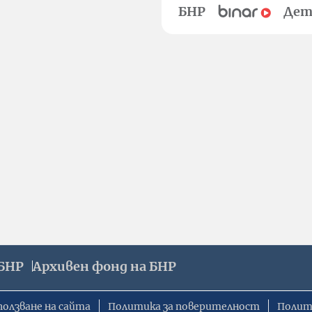
БНР
Дет
БНР
Архивен фонд на БНР
ползване на сайта
Политика за поверителност
Полит