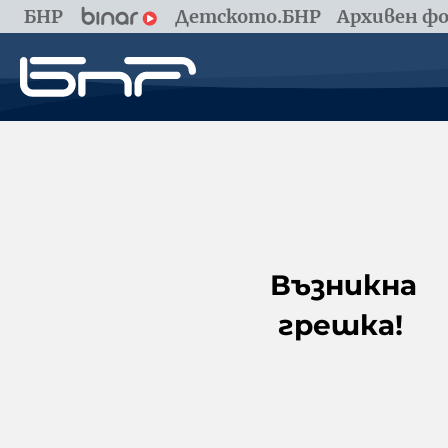
БНР
Детското.БНР
Архивен фо
Възникна
грешка!