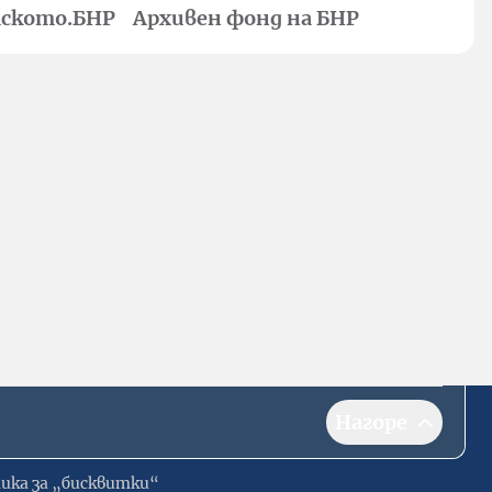
ското.БНР
Архивен фонд на БНР
Нагоре
ика за „бисквитки“