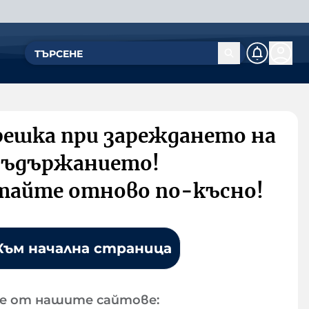
решка при зареждането на
съдържанието!
тайте отново по-късно!
Към начална страница
е от нашите сайтове: