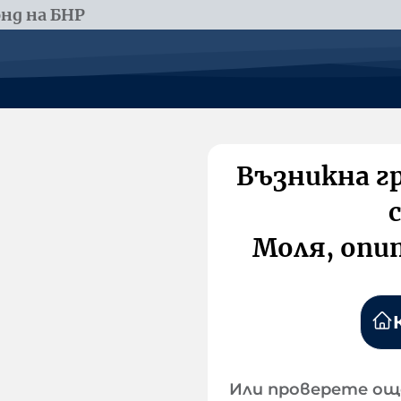
нд на БНР
Възникна г
Моля, опи
Или проверете ощ