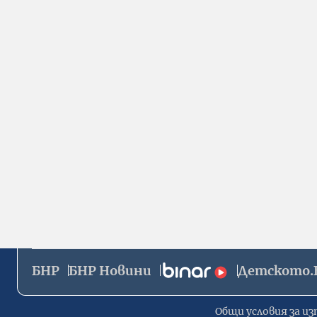
БНР
БНР Новини
Детското.
Общи условия за из