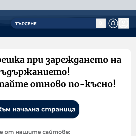
решка при зареждането на
съдържанието!
тайте отново по-късно!
Към начална страница
е от нашите сайтове: