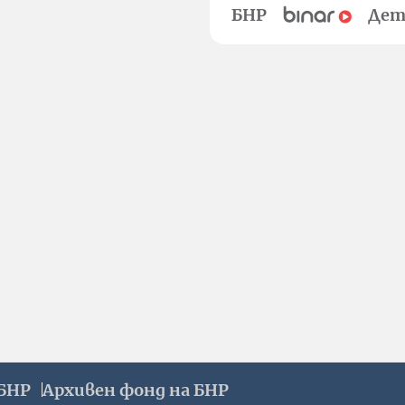
БНР
Дет
БНР
Архивен фонд на БНР