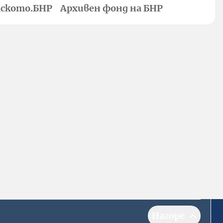
ското.БНР
Архивен фонд на БНР
Нагоре