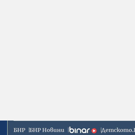
БНР
БНР Новини
Детското.