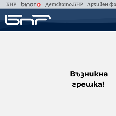
БНР
Детското.БНР
Архивен фо
Възникна
грешка!