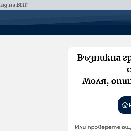
нд на БНР
Възникна г
Моля, опи
Или проверете ощ