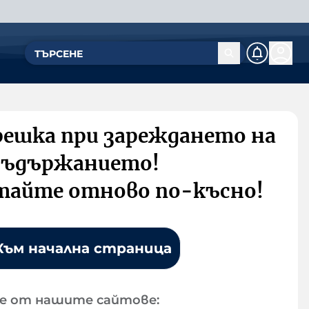
решка при зареждането на
съдържанието!
тайте отново по-късно!
Към начална страница
е от нашите сайтове: