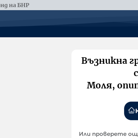
нд на БНР
Възникна г
Моля, опи
Или проверете ощ