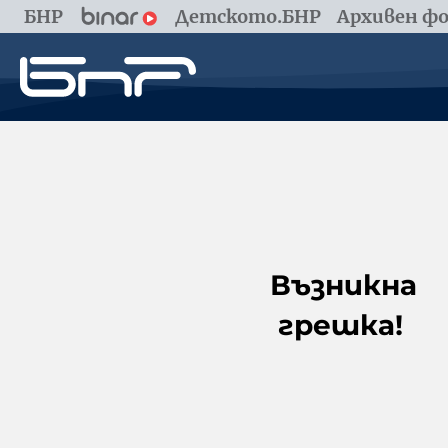
БНР
Детското.БНР
Архивен фо
Възникна
грешка!