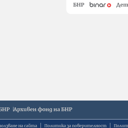
БНР
Дет
БНР
Архивен фонд на БНР
ползване на сайта
Политика за поверителност
Полит