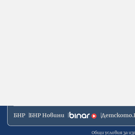
БНР
БНР Новини
Детското.
Общи условия за из