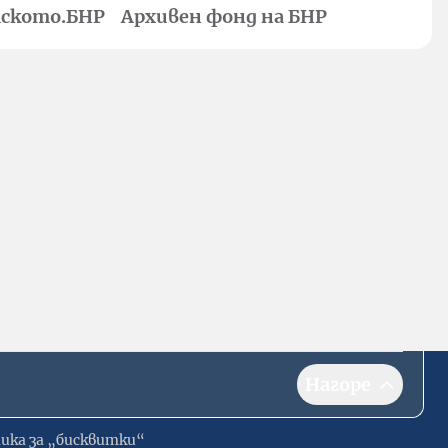
ското.БНР
Архивен фонд на БНР
Нагоре
ика за „бисквитки“