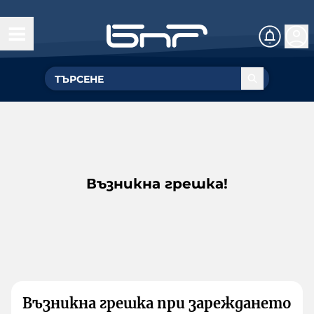
Възникна грешка!
Възникна грешка при зареждането