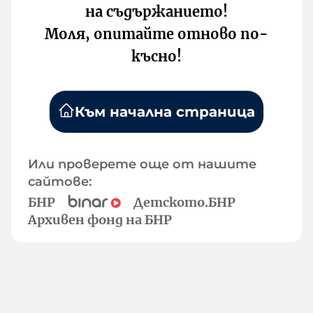
на съдържанието!
Моля, опитайте отново по-
късно!
Към начална страница
Или проверете още от нашите
сайтове:
БНР
Детското.БНР
Архивен фонд на БНР