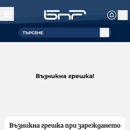
Възникна грешка!
Възникна грешка при зареждането