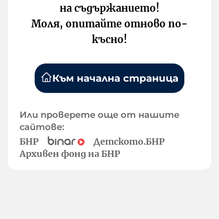
на съдържанието!
Моля, опитайте отново по-
късно!
Към начална страница
Или проверете още от нашите
сайтове:
БНР
Детското.БНР
Архивен фонд на БНР