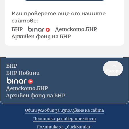
Или проверете още от нашите
сайтове:
БНР
Детското.БНР
Архивен фонд на БНР
БНР
Нагоре
БНР Новини
Детското.БНР
Архивен фонд на БНР
Общи условия за използване на сайта
Политика за поверителност
Политика за „бисквитки“