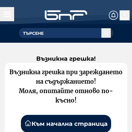
Възникна грешка!
Възникна грешка при зареждането
на съдържанието!
Моля, опитайте отново по-
късно!
Към начална страница