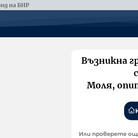
нд на БНР
Възникна г
Моля, опи
Или проверете ощ