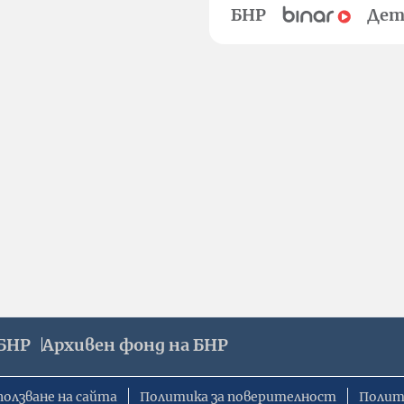
БНР
Дет
БНР
Архивен фонд на БНР
ползване на сайта
Политика за поверителност
Полит