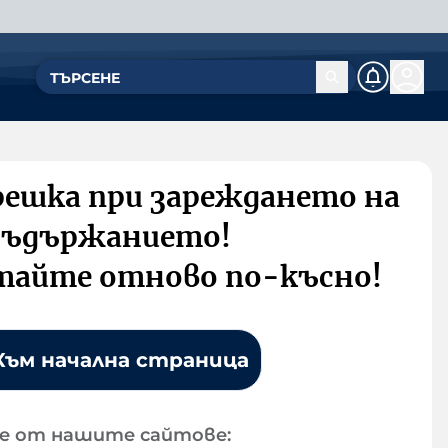
решка при зареждането на
съдържанието!
тайте отново по-късно!
Към начална страница
е от нашите сайтове: