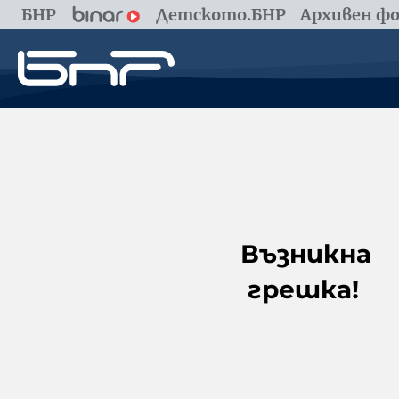
БНР
Детското.БНР
Архивен фо
Възникна
грешка!