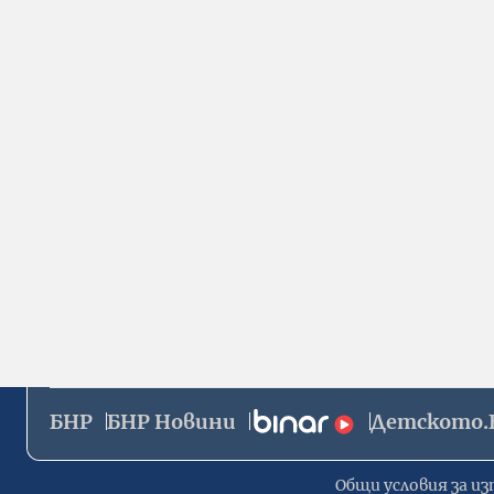
БНР
БНР Новини
Детското.
Общи условия за из