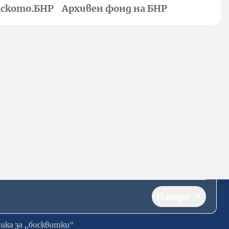
ското.БНР
Архивен фонд на БНР
Нагоре
ика за „бисквитки“