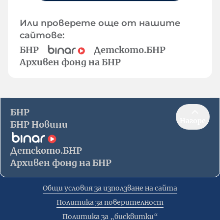
Или проверете още от нашите
сайтове:
БНР
Детското.БНР
Архивен фонд на БНР
БНР
Нагоре
БНР Новини
Детското.БНР
Архивен фонд на БНР
Общи условия за използване на сайта
Политика за поверителност
Политика за „бисквитки“