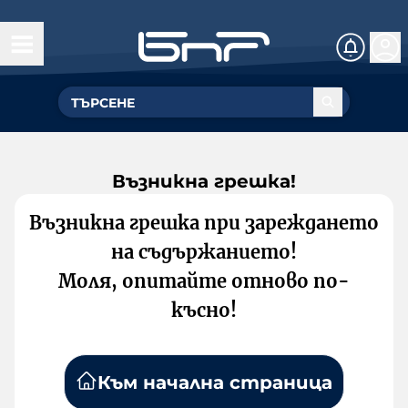
Възникна грешка!
Възникна грешка при зареждането
на съдържанието!
Моля, опитайте отново по-
късно!
Към начална страница