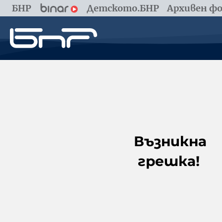
БНР
Детското.БНР
Архивен фо
Възникна
грешка!