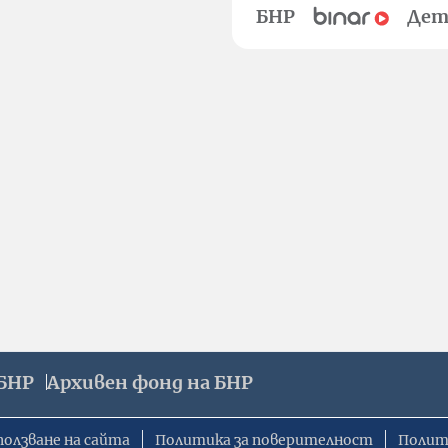
БНР
Дет
БНР
Архивен фонд на БНР
ползване на сайта
Политика за поверителност
Полит