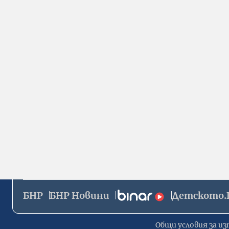
БНР
БНР Новини
Детското.
Общи условия за из