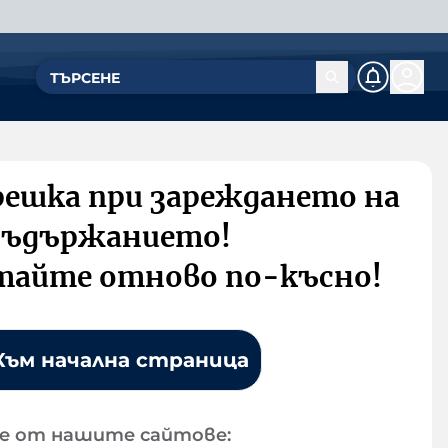
решка при зареждането на
съдържанието!
тайте отново по-късно!
Към начална страница
е от нашите сайтове: