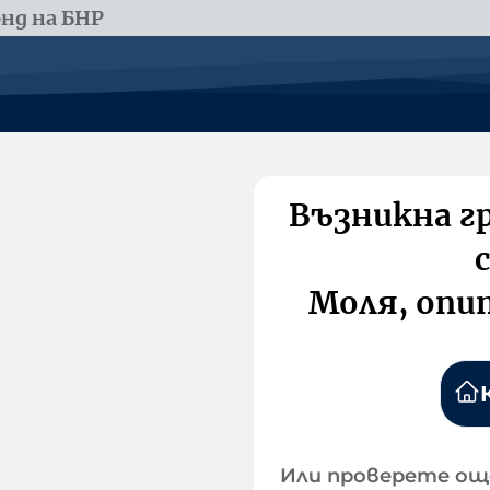
нд на БНР
Възникна г
Моля, опи
Или проверете ощ