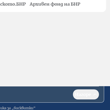
ското.БНР
Архивен фонд на БНР
Нагоре
ика за „бисквитки“