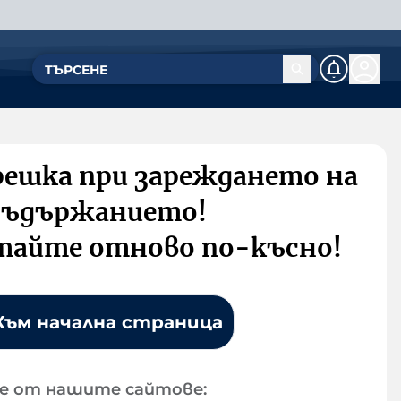
решка при зареждането на
съдържанието!
тайте отново по-късно!
Към начална страница
е от нашите сайтове: