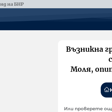
нд на БНР
Възникна г
Моля, опи
Или проверете ощ