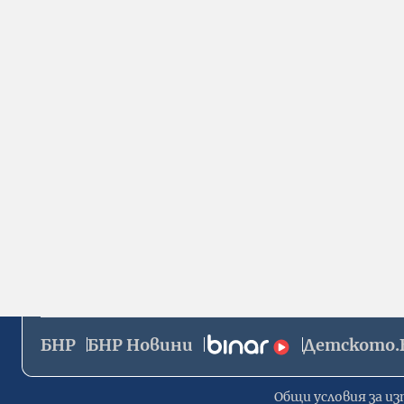
БНР
БНР Новини
Детското.
Общи условия за из