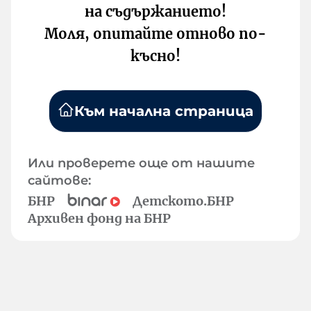
на съдържанието!
Моля, опитайте отново по-
късно!
Към начална страница
Или проверете още от нашите
сайтове:
БНР
Детското.БНР
Архивен фонд на БНР