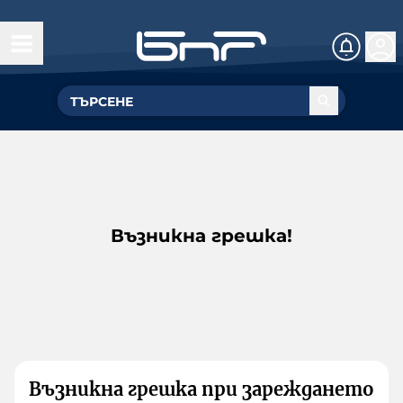
Възникна грешка!
Възникна грешка при зареждането