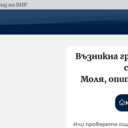
нд на БНР
Възникна г
Моля, опи
Или проверете ощ