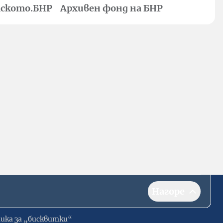
ското.БНР
Архивен фонд на БНР
Нагоре
ика за „бисквитки“