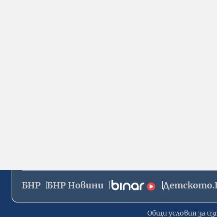
БНР
БНР Новини
Детското.
Общи условия за из