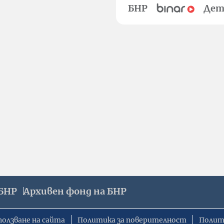
БНР
Дет
БНР
Архивен фонд на БНР
ползване на сайта
Политика за поверителност
Полит