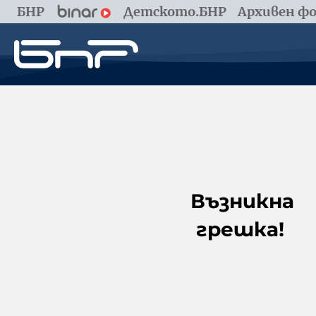
БНР
Детското.БНР
Архивен фо
Възникна
грешка!