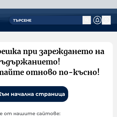
решка при зареждането на
съдържанието!
тайте отново по-късно!
Към начална страница
е от нашите сайтове: