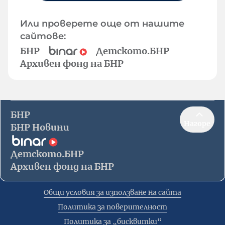
Или проверете още от нашите
сайтове:
БНР
Детското.БНР
Архивен фонд на БНР
БНР
Нагоре
БНР Новини
Детското.БНР
Архивен фонд на БНР
Общи условия за използване на сайта
Политика за поверителност
Политика за „бисквитки“