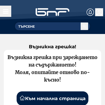
Възникна грешка!
Възникна грешка при зареждането
на съдържанието!
Моля, опитайте отново по-
късно!
Към начална страница