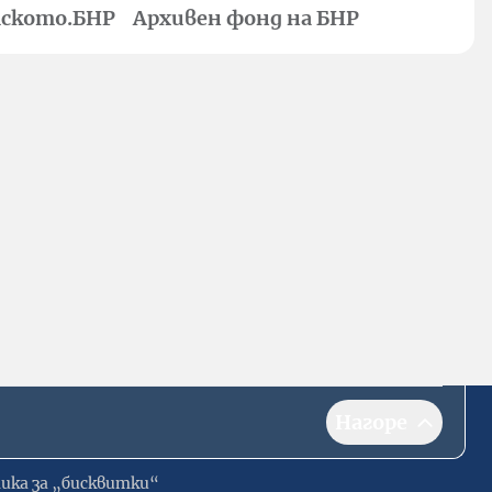
ското.БНР
Архивен фонд на БНР
Нагоре
ика за „бисквитки“