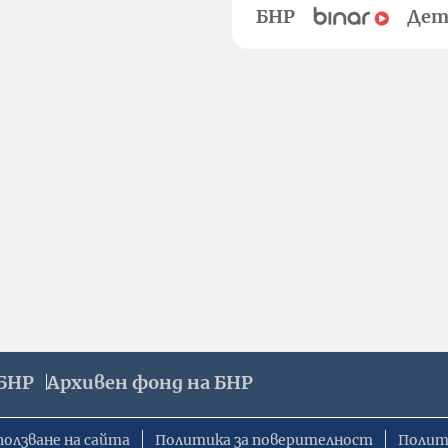
БНР
Дет
БНР
Архивен фонд на БНР
ползване на сайта
Политика за поверителност
Полит