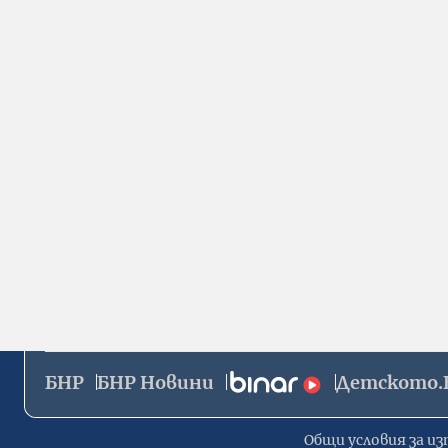
БНР
БНР Новини
Детското.
Общи условия за из