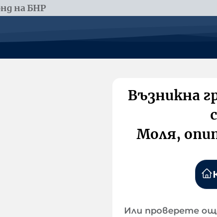
нд на БНР
Възникна г
Моля, опи
Или проверете ощ