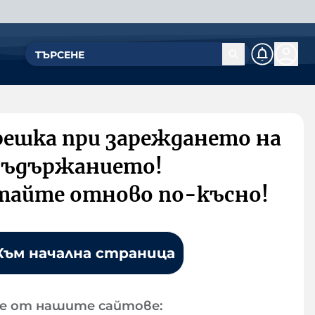
решка при зареждането на
съдържанието!
тайте отново по-късно!
Към начална страница
е от нашите сайтове: