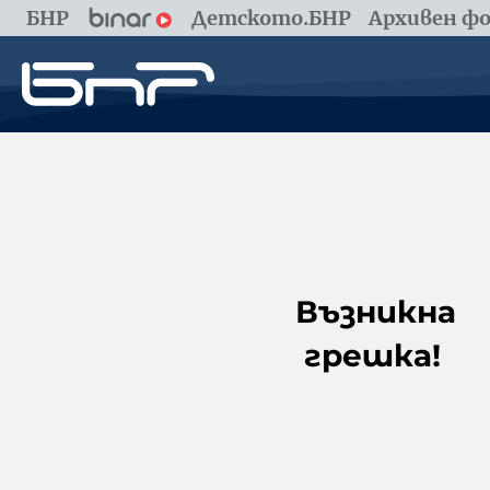
БНР
Детското.БНР
Архивен фо
Възникна
грешка!