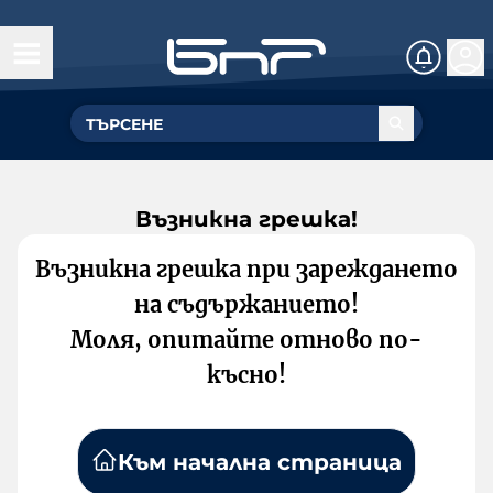
Възникна грешка!
Възникна грешка при зареждането
на съдържанието!
Моля, опитайте отново по-
късно!
Към начална страница