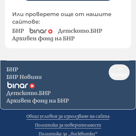
Или проверете още от нашите
сайтове:
БНР
Детското.БНР
Архивен фонд на БНР
БНР
Нагоре
БНР Новини
Детското.БНР
Архивен фонд на БНР
Общи условия за използване на сайта
Политика за поверителност
Политика за „бисквитки“