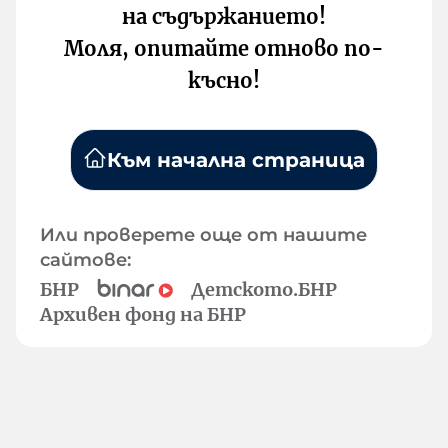
на съдържанието!
Моля, опитайте отново по-
късно!
Към начална страница
Или проверете още от нашите
сайтове:
БНР
Детското.БНР
Архивен фонд на БНР