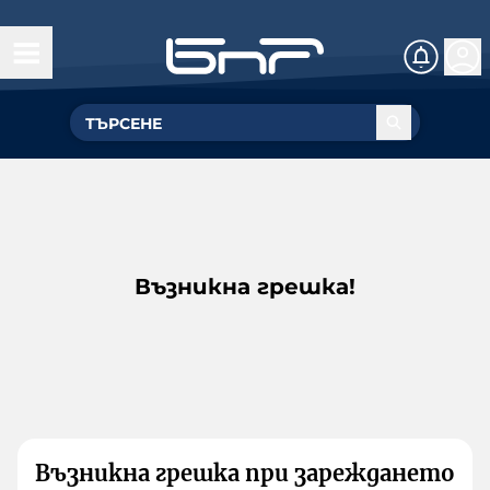
Възникна грешка!
Възникна грешка при зареждането