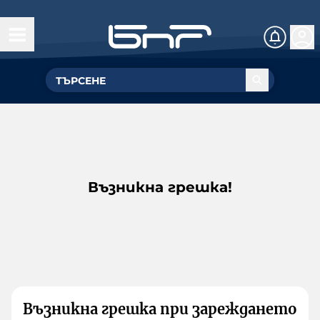
Възникна грешка!
Възникна грешка при зареждането