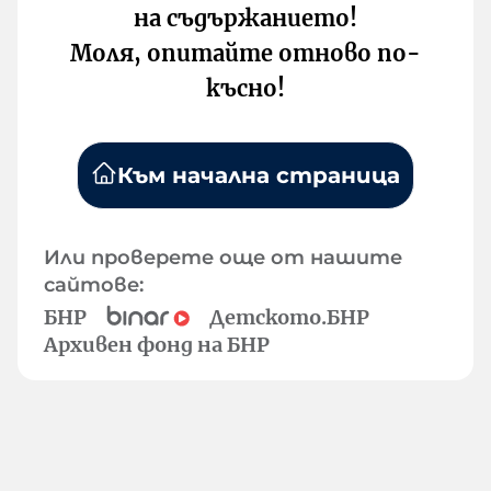
на съдържанието!
Моля, опитайте отново по-
късно!
Към начална страница
Или проверете още от нашите
сайтове:
БНР
Детското.БНР
Архивен фонд на БНР