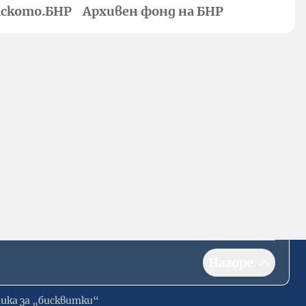
ското.БНР
Архивен фонд на БНР
Нагоре
ика за „бисквитки“