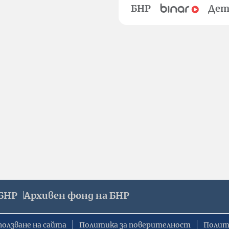
БНР
Дет
БНР
Архивен фонд на БНР
ползване на сайта
Политика за поверителност
Полит