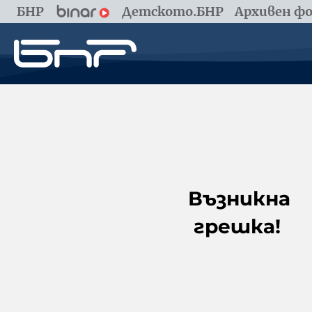
БНР
Детското.БНР
Архивен фо
Възникна
грешка!