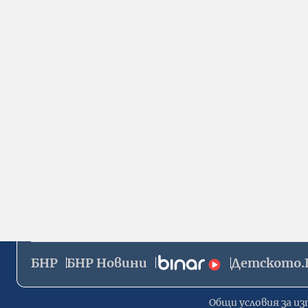
БНР
БНР Новини
Детското.
Общи условия за из