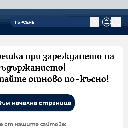
решка при зареждането на
съдържанието!
тайте отново по-късно!
Към начална страница
е от нашите сайтове: