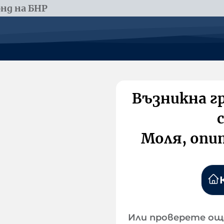
нд на БНР
Възникна г
Моля, опи
Или проверете ощ