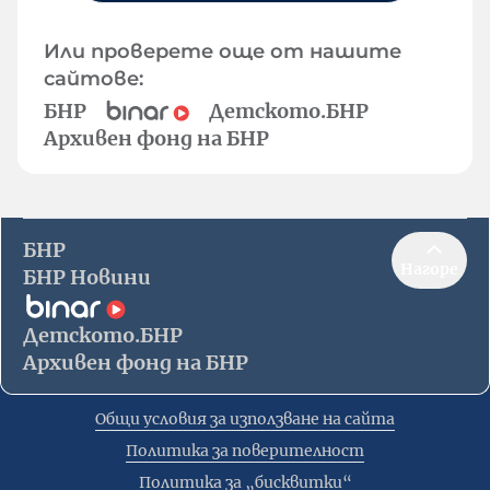
Или проверете още от нашите
сайтове:
БНР
Детското.БНР
Архивен фонд на БНР
БНР
Нагоре
БНР Новини
Детското.БНР
Архивен фонд на БНР
Общи условия за използване на сайта
Политика за поверителност
Политика за „бисквитки“