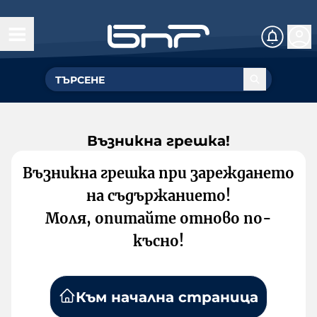
Възникна грешка!
Възникна грешка при зареждането
на съдържанието!
Моля, опитайте отново по-
късно!
Към начална страница